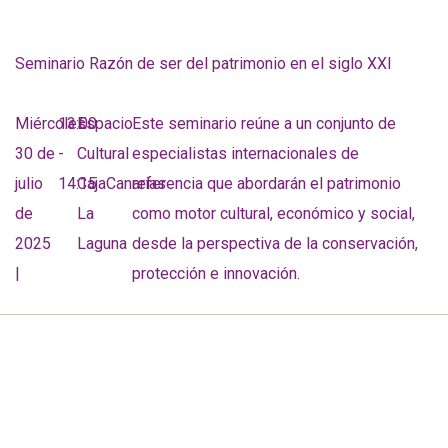
Seminario Razón de ser del patrimonio en el siglo XXI
Miércoles
13:00
Espacio
Este seminario reúne a un conjunto de
30 de
-
Cultural
especialistas internacionales de
julio
14:15
CajaCanarias
referencia que abordarán el patrimonio
de
La
como motor cultural, económico y social,
2025
Laguna
desde la perspectiva de la conservación,
|
protección e innovación.