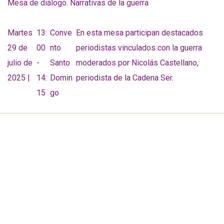
Mesa de diálogo. Narrativas de la guerra
Martes
13:
Conve
En esta mesa participan destacados
29 de
00
nto
periodistas vinculados con la guerra
julio de
-
Santo
moderados por Nicolás Castellano,
2025 |
14:
Domin
periodista de la Cadena Ser.
15
go