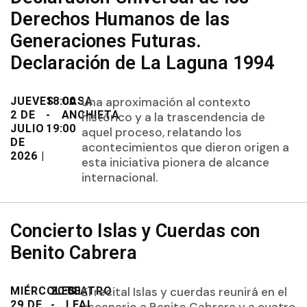
Derechos Humanos de las
Generaciones Futuras.
Declaración de La Laguna 1994
JUEVES
18:00
CASA
Una aproximación al contexto
2 DE
-
ANCHIETA
histórico y a la trascendencia de
JULIO
19:00
aquel proceso, relatando los
DE
acontecimientos que dieron origen a
2026 |
esta iniciativa pionera de alcance
internacional.
Concierto Islas y Cuerdas con
Benito Cabrera
MIÉRCOLES
20:00
TEATRO
El recital Islas y cuerdas reunirá en el
29 DE
-
LEAL