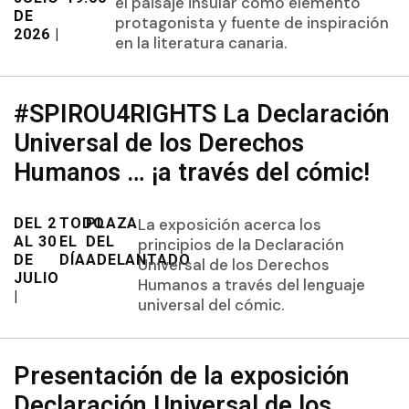
el paisaje insular como elemento
DE
protagonista y fuente de inspiración
2026 |
en la literatura canaria.
#SPIROU4RIGHTS La Declaración
Universal de los Derechos
Humanos … ¡a través del cómic!
DEL 2
TODO
PLAZA
La exposición acerca los
AL 30
EL
DEL
principios de la Declaración
DE
DÍA
ADELANTADO
Universal de los Derechos
JULIO
Humanos a través del lenguaje
|
universal del cómic.
Presentación de la exposición
Declaración Universal de los